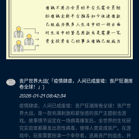
丧尸世界大战(「疫情肆虐，人间已成废墟：丧尸狂潮席
卷全球！」)
2026-01-21 08:42:34
疫情肆虐，人间已成废墟：丧尸狂潮席卷全球！丧尸世
界大战，是一款充满刺激和紧张感的丧尸主题射击游
戏。故事情节设定在一场病毒爆发后，全世界的生化研
究实验室都暴发出恶性病毒，使得人类变成丧尸。在游
戏中，玩家需要扮演一个幸存者，逃离丧尸的追击，并