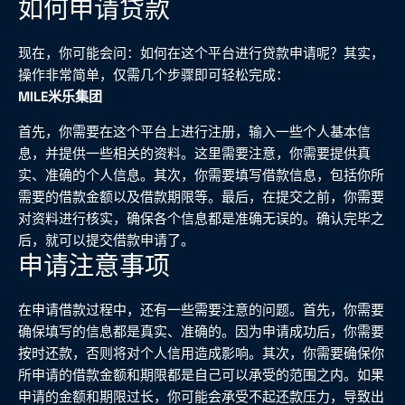
如何申请贷款
现在，你可能会问：如何在这个平台进行贷款申请呢？其实，
操作非常简单，仅需几个步骤即可轻松完成：
MILE米乐集团
首先，你需要在这个平台上进行注册，输入一些个人基本信
息，并提供一些相关的资料。这里需要注意，你需要提供真
实、准确的个人信息。其次，你需要填写借款信息，包括你所
需要的借款金额以及借款期限等。最后，在提交之前，你需要
对资料进行核实，确保各个信息都是准确无误的。确认完毕之
后，就可以提交借款申请了。
申请注意事项
在申请借款过程中，还有一些需要注意的问题。首先，你需要
确保填写的信息都是真实、准确的。因为申请成功后，你需要
按时还款，否则将对个人信用造成影响。其次，你需要确保你
所申请的借款金额和期限都是自己可以承受的范围之内。如果
申请的金额和期限过长，你可能会承受不起还款压力，导致出